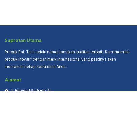
Saprotan Utama
Produk Pak Tani, selalu mengutamakan kualitas terbaik. Kami memiliki
produk inovatif dengan merk internasional yang pastinya akan
memenuhi setiap kebutuhan Anda.
Alamat
Jl. Brigjend Sudiarto 79

Semarang

50167
Hubungi Kami
Tel. (024) 841 3208 | 841 3178
Fax. (024) 841 3203
info@saprotan-utama.com