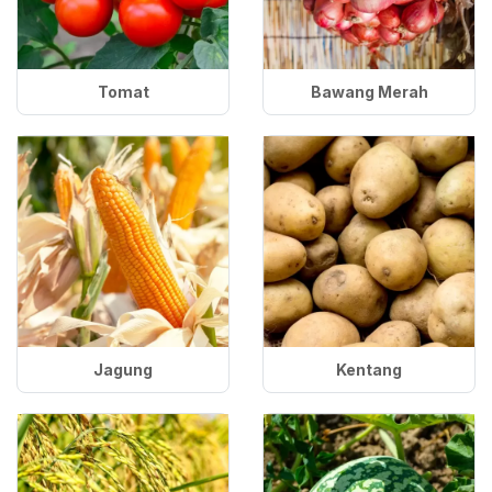
Tanaman Pangan
Tanaman Perkebunan
Tomat
Bawang Merah
Jagung
Kentang