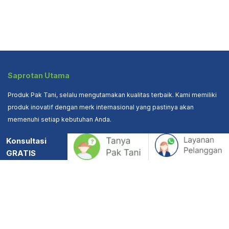
Saprotan Utama
Produk Pak Tani, selalu mengutamakan kualitas terbaik. Kami memiliki
produk inovatif dengan merk internasional yang pastinya akan
memenuhi setiap kebutuhan Anda.
Konsultasi
Alamat
GRATIS
Jl. Brigjend Sudiarto 79

Semarang

50167
Hubungi Kami
Tel. (024) 841 3208 | 841 3178
Fax. (024) 841 3203