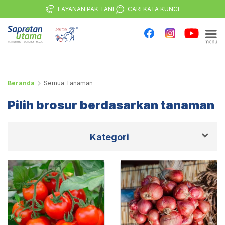
LAYANAN PAK TANI
CARI KATA KUNCI
Beranda
Semua Tanaman
Pilih brosur berdasarkan tanaman
Kategori
Semua Tanaman
Tanaman Buah
Tanaman Hias
Tanaman Hortikultura