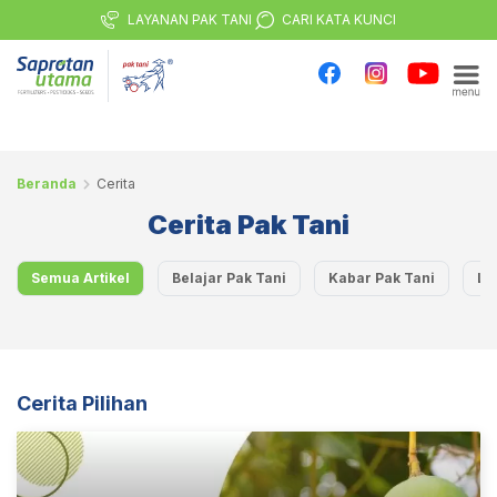
LAYANAN PAK TANI
CARI KATA KUNCI
Beranda
Cerita
Cerita Pak Tani
Semua Artikel
Belajar Pak Tani
Kabar Pak Tani
Li
Cerita Pilihan