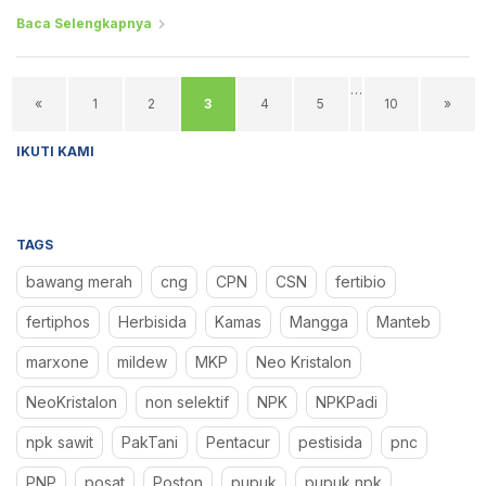
Baca Selengkapnya
…
«
1
2
3
4
5
10
»
IKUTI KAMI
TAGS
bawang merah
cng
CPN
CSN
fertibio
fertiphos
Herbisida
Kamas
Mangga
Manteb
marxone
mildew
MKP
Neo Kristalon
NeoKristalon
non selektif
NPK
NPKPadi
npk sawit
PakTani
Pentacur
pestisida
pnc
PNP
posat
Poston
pupuk
pupuk npk