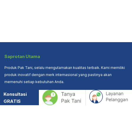
Saprotan Utama
Produk Pak Tani, selalu mengutamakan kualitas terbaik. Kami memiliki
produk inovatif dengan merk internasional yang pastinya akan
memenuhi setiap kebutuhan Anda.
Konsultasi
Alamat
GRATIS
Jl. Brigjend Sudiarto 79

Semarang

50167
Hubungi Kami