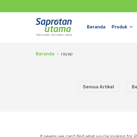
Beranda
Produk
Beranda
rayap
Semua Artikel
Be
It seems we can’t find what you’re looking for.