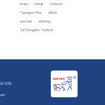
thrips
tomat
Torbinol
Tumagon Plus
Ultron
urecote
wereng
Zat Pengatur Tumbuh
841 3178
com