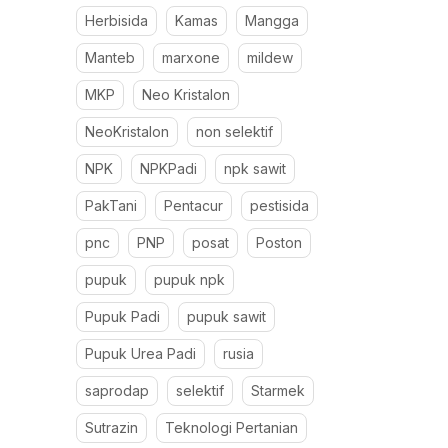
Herbisida
Kamas
Mangga
Manteb
marxone
mildew
MKP
Neo Kristalon
NeoKristalon
non selektif
NPK
NPKPadi
npk sawit
PakTani
Pentacur
pestisida
pnc
PNP
posat
Poston
pupuk
pupuk npk
Pupuk Padi
pupuk sawit
Pupuk Urea Padi
rusia
saprodap
selektif
Starmek
Sutrazin
Teknologi Pertanian