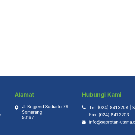
Alamat
Hubungi Kami
Jl. Brigjend Sudiarto 79

Tel. (024) 841 3208 | 
Semarang

k
Fax. (024) 841 3203
50167
info@saprotan-utama.